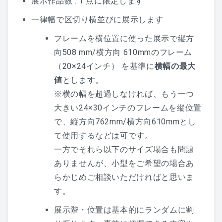
展示作品数 : 1 点に限定します
一律幅で区切り横並びに展示します
フレームを横位置に使った展示で縦方
向508 mm/横方向 610mmのフレーム
（20×24インチ） を基準に
横幅の最大
値
とします。
※横の幅を超過しなければ、もう一つ
大きい24×30インチのフレームを縦位置
で、縦方向762mm/横方向610mmとし
て使用するなどは可です。
一方でそれら以下のサイズ場合も問題
ありませんが、小型をご希望の場合あ
らかじめご相談いただければと思いま
す。
展示階・位置は基本的にランダムに割