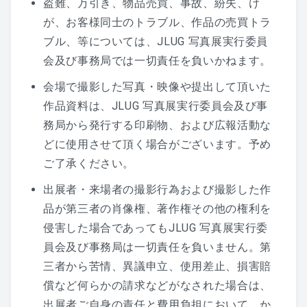
盗難、万引き、物品売買、事故、紛失、け
が、お客様同士のトラブル、作品の売買トラ
ブル、等については、JLUG 写真展実行委員
会及び事務局では一切責任を負いかねます。
会場で撮影した写真・映像や提出して頂いた
作品資料は、JLUG 写真展実行委員会及び事
務局から発行する印刷物、および広報活動な
どに使用させて頂く場合がございます。予め
ご了承ください。
出展者・来場者の撮影行為および撮影した作
品が第三者の肖像権、著作権その他の権利を
侵害した場合であってもJLUG 写真展実行委
員会及び事務局は一切責任を負いません。第
三者から苦情、異議申立、使用差止、損害賠
償など何らかの請求などがなされた場合は、
出展者ご自身の責任と費用負担において、か