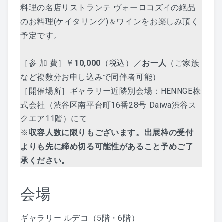
料理の名店リストランテ ヴォーロコズイの絶品
のお料理(ケイタリング)＆ワインをお楽しみ頂く
予定です。
［参 加 費］￥
10,000
（税込）／
お一人
（ご家族
など複数分お申し込みで同伴者可能）
［開催場所］ギャラリー近隣別会場：HENNGE株
式会社（渋谷区南平台町16番28号 Daiwa渋谷ス
クエア11階）にて
※
収容人数に限りもございます。出展枠の受付
よりも先に締め切る可能性があること予めご了
承ください。
会場
ギャラリー ルデコ
（5階・6階）