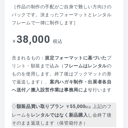
［作品の制作の手配がご自身で難しい方向けの
パックです。決まったフォーマットとレンタル
フレームで一律に制作します］
38,000
￥
税込
含まれるもの：
規定フォーマットに基づいた
プ
リント・額装まで込み（
フレームはレンタル
の
ものを使用します。終了後はブックマットの形
で返送します）、
案内ハガキ制作・出展者各自
へ送付／搬入設営作業は事務局により
行います
◇
額装品買い取りプラン
￥
55,000
上記のフ
税込
レームを
レンタルではなく新品購入
し会終了後
そのまま返送します（保管箱付き）